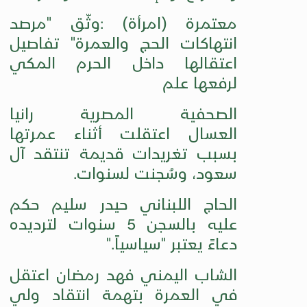
معتمرة (امرأة)
:
وثّق "مرصد
انتهاكات الحج والعمرة" تفاصيل
اعتقالها داخل الحرم المكي
لرفعها علم
الصحفية المصرية رانيا
العسال اعتقلت أثناء عمرتها
بسبب تغريدات قديمة تنتقد آل
سعود، وسُجنت لسنوات
.
الحاج اللبناني حيدر سليم حكم
عليه بالسجن 5 سنوات لترديده
دعاءً يعتبر "سياسياً
".
الشاب اليمني فهد رمضان اعتقل
في العمرة بتهمة انتقاد ولي