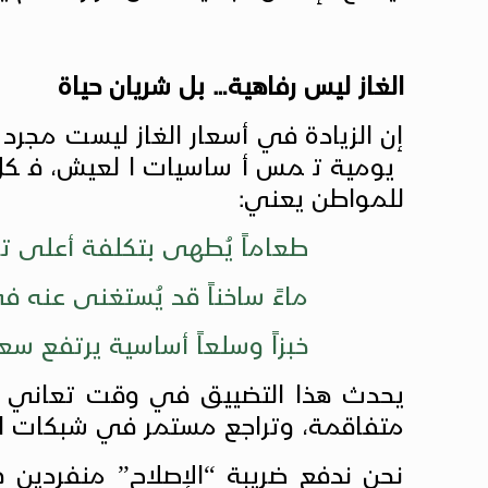
الغاز ليس رفاهية… بل شريان حياة
إن الزيادة في أسعار الغاز ليست مجرد 
يومية تمس أساسيات العيش، فكل ر
للمواطن يعني:
طعاماً يُطهى بتكلفة أعلى تر
ماءً ساخناً قد يُستغنى عنه في
خبزاً وسلعاً أساسية يرتفع سعر
يحدث هذا التضييق في وقت تعاني ف
متفاقمة، وتراجع مستمر في شبكات الأ
نحن ندفع ضريبة “الإصلاح” منفردين 