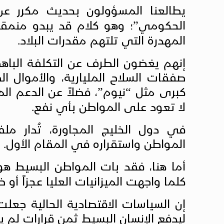
يطالعنا المسؤولون بحديث مكرر عن 
الحكومي”؛ وهو كلام قد يبدو منمقاً
المهدرة التي تلتهم مقدرات البلاد.
إنهم يغضون الطرف عن التكلفة الباهظ
صفقات السلاح المليارية، والأموال 
كبرى مثل “نيوم”، فضلاً عن الدعم الم
لا تعود على المواطن بأي نفع.
في دول الخليج المجاورة، تُدار مل
المواطن واستقراره في المقام الأول.
أما هنا، فقد بات المواطن البسيط هو 
كلما واجهت الميزانيات العليا عجزاً أو ضي
إن السياسات الاقتصادية الحالية جعل
ليدفع الإنسان البسيط ثمن قرارات لم