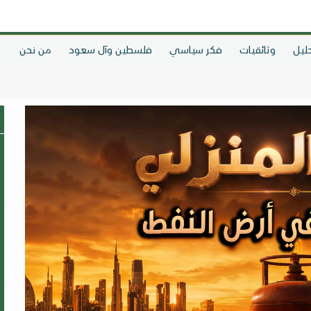
ليل
وثائقيات
فكر سياسي
فلسطين وآل سعود
من نحن