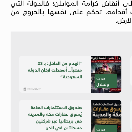
على أنقاض كرامة المواطن؛ فالدولة التي
أقدامه، تحكم على نفسها بالخروج من
لأرض
.
“الهدم من الداخل: بـ 23
منصباً… أُسقطت أركان الدولة
السعودية”
حدث
وتحليل
2026-08-02
صندوق الاستثمارات العامة
يُسوق عقارات مكة والمدينة
في بريطانيا عبر شركتين
مسجلتين في لندن
حدث