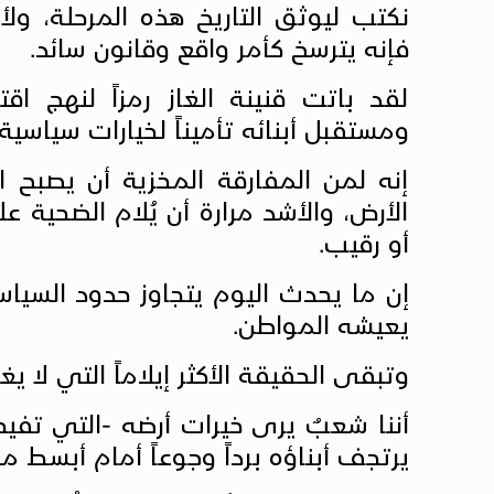
نكتب ليوثق التاريخ هذه المرحلة، ولأ
فإنه يترسخ كأمر واقع وقانون سائد.
لقد باتت قنينة الغاز رمزاً لنهج ا
ومستقبل أبنائه تأميناً لخيارات سياسي
إنه لمن المفارقة المخزية أن يصبح ال
الأرض، والأشد مرارة أن يُلام الضحية 
أو رقيب.
إن ما يحدث اليوم يتجاوز حدود السيا
يعيشه المواطن.
وتبقى الحقيقة الأكثر إيلاماً التي لا 
أننا شعبٌ يرى خيرات أرضه -التي تفيض
يرتجف أبناؤه برداً وجوعاً أمام أبسط م