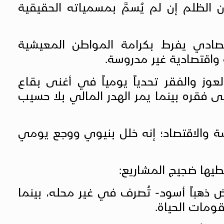
ن الظلم إن لم يُسمَّ بمسمياته الحقيقية
قتصادي يفرط بكرامة المواطن المعيشية
ة واقتصادية غير مدروسة.
عوز والفقر تحدياً يومياً في أغنى بقاع
على فقره بينما يمر الهدر المالي بلا حسيب
سة والاقتصاد؛ إنه خلل بنيوي ووجع يومي
يغطيها ضجيج المشاريع:
 ذهباً أسود- تُصرف في غير محله، بينما
قومات الحياة.