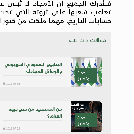
فليُدرك الجميع أن الأمجاد لا تُبنى 
تعاقب شعبها على ثروته التي تحت 
حسابات التاريخ، مهما ملكت من كنوز ا
مقالات ذات صلة
التطبيع السعودي الصهيوني
والرسائل المتبادلة
حدث
وتحليل
2026-08-03
من المستفيد من فتح جبهة
العراق؟
حدث
وتحليل
2026-07-29