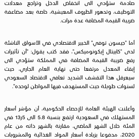
صادمة ستؤدي الى انخفاض الدخل وتراجع معدلات
التوظيف، وتدهور الظروف المعيشية، خاصة بعد مضاعفة
ضريبة القيمة المضافة عدة مرات.
أما "جيسون توفي" الخبير الاقتصادي في الأسواق الناشئة
لدى "كابيتال إيكونوميكس"، فقد كتب يقول: "أن تأثيرات
رفع ضريبة القيمة المضافة في المملكة ستؤدي الى
إبقاء المعدل مرتفعا حتى نهاية العام الجاري، حيث
سيعرقل هذا التقشف الشديد تعافي الاقتصاد السعودي
لسنوات طويلة حيث المستهدف فيها المواطن لوحده".
وأعلنت الهيئة العامة للإحصاء الحكومية، أن مؤشر أسعار
المستهلك في السعودية ارتفع بنسبة 5.8 الى 5ر13 في
المئة خلال الشهر الماضي، مقارنة بالشهر ذاته من عام
2020، مدفوعا بزيادة أسعار المواد الغذائية والمشروبات