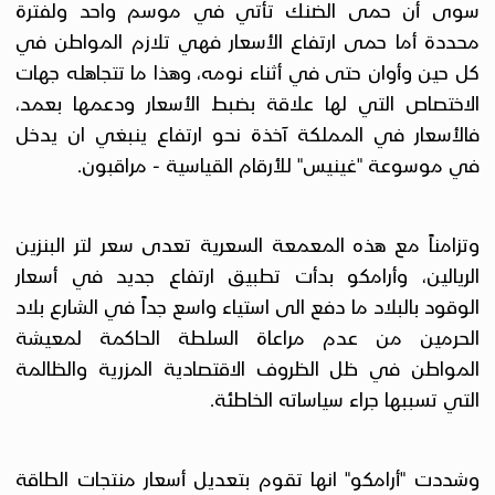
سوى أن حمى الضنك تأتي في موسم واحد ولفترة
محددة أما حمى ارتفاع الأسعار فهي تلازم المواطن في
كل حين وأوان حتى في أثناء نومه، وهذا ما تتجاهله جهات
الاختصاص التي لها علاقة بضبط الأسعار ودعمها بعمد،
فالأسعار في المملكة آخذة نحو ارتفاع ينبغي ان يدخل
في موسوعة "غينيس" للأرقام القياسية - مراقبون.
وتزامناً مع هذه المعمعة السعرية تعدى سعر لتر البنزين
الريالين، وأرامكو بدأت تطبيق ارتفاع جديد في أسعار
الوقود بالبلاد ما دفع الى استياء واسع جداً في الشارع بلاد
الحرمين من عدم مراعاة السلطة الحاكمة لمعيشة
المواطن في ظل الظروف الاقتصادية المزرية والظالمة
التي تسببها جراء سياساته الخاطئة.
وشددت "أرامكو" انها تقوم بتعديل أسعار منتجات الطاقة