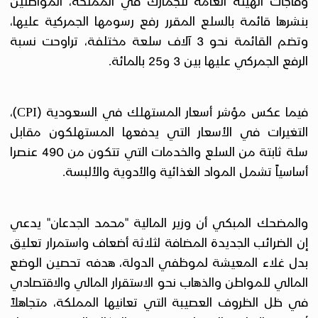
وفاجأت الهيئة العامة للجمارك في المملكة، المواطنين
بنشرها قائمة بالسلع المقرر رفع رسومها الجمركية عليها،
وتضم القائمة نحو 3 آلاف سلعة مختلفة، تراوحت نسبة
الرفع الجمركي عليها بين 3 و25 بالمائة.
فيما عكس مؤشر أسعار المستهلك في السعودية (CPI)،
التغيرات في الأسعار التي يدفعها المستهلكون مقابل
سلة ثابتة من السلع والخدمات التي تتكون من 490 عنصرا
أساسياً تشمل المواد الغذائية والأدوية والألبسة.
والمضحك المبكي أن وزير المالية "محمد الجدعان" يدعي
إن الضرائب الجديدة المضافة لثلاثة أضعاف واستمرار تعليق
بدل غلاء المعيشة لموظفي الدولة، هدفه تحصين الوضع
المالي للمواطن والذهاب نحو الاستقرار المالي والاقتصادي
في ظل الظروف العصيبة التي تعانيها المملكة، متجاهلاً