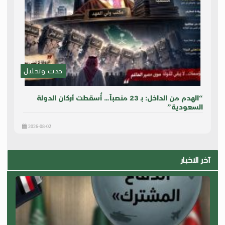
حدث وتحليل
“الهدم من الداخل: بـ 23 منصباً… أُسقطت أركان الدولة
السعودية”
2026-08-02
آخر الاخبار