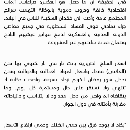
في الحقيقة أن ما حصل هو العكس: صراعات.. أزمات
اقتصادية خانقة وحروب دموية بالوكالة التهمت شرائح
المجتمع عامة وأدت الى فقدان السكينة للناس في البلاد،
جراء تمادي قوى الفساد السلطوية في جميع مفاصل
الدولة المدنية والعسكرية لدفع فواتير عيشهم الباذخ
وضمان حماية سلطتهم غير المشروعة.
أسعار السلع الضرورية باتت نار في نار نكتوي بها نحن
(الغلابى) فقط، وأسعار المواد الغذائية والدوائية ونحن
ندخل شهر رمضان الكريم تزداد بسرعة، وأضحت حكاية لا
تنتهي ولا تستقر على حال ومستمرة كل يوم.. وما
يتقاضاه المواطن من دخل محدود لا يتناسب واحتياجاته
مقارنة بأمثاله في دول الجوار.
"يكاد لا يوجد فرق بين حمى الضنك وحمى ارتفاع الأسعار