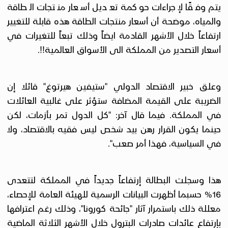
يتم وفقًا لإجراءات حوكمة تعديل أسعار منتجات الطاقة
والمياه، موضحة أن أسعار منتجات الطاقة هذه قابلة للتغيير
ارتفاعاً خلال الأشهر القادمة ايضاً وذلك تبعاً للتغيرات في
أسعار التصدير من المملكة الى الأسواق العالمية!!.
وعلق خبير الاقتصاد الدولي "ستيفين هيرتوغ" قائلا إن
الضريبة على القيمة المضافة ستؤثر على غالبية العائلات
في المملكة. فيما قال آخر: "كل الدول تمر بأزمات، لكن
حينما يكون القرار رهن بيد شخص ليس فقيه بالاقتصاد، ولا
في السياسية، فهذا أمر صعب".
هذا وسجلت البطالة إرتفاعاً جديداً في المملكة لتتعدى
16% حسبما أظهرت البيانات الرسمية للهيئة العامة للإحصاء،
معللة ذلك باستمرار آثار "جائحة كورونا"، وذلك رغم اعترافها
بإرتفاع عائدات صادرات البترول خلال الأشهر الثلاثة الماضية