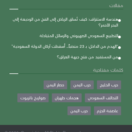
مقالات
هندسة الاستنزاف: كيف تُساق الرياض إلى الفخ من الوديعة إلى
البحر الأحمر؟
التطبيع السعودي الصهيوني والرسائل المتبادلة
“الهدم من الداخل: بـ 23 منصباً… أُسقطت أركان الدولة السعودية”
من المستفيد من فتح جبهة العراق؟
كلمات مفتاحية
حرب الخليج
حرب اليمن
حصار اليمن
التحالف السعودي
هجمات طهران
صواريخ باتريوت
عاصفة الحزم
حرب اليمن