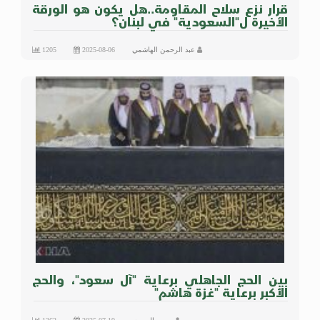
قرار نزع سلاح المقاومة..هل يكون هو الورقة
الأخيرة ل"السعودية" في لبنان؟
عبد الرحمن الهاشمي
2025-08-06
1205
بين الحج الجاهلي برعاية "آل سعود"، والحج
الأكبر برعاية "غزة هاشم"