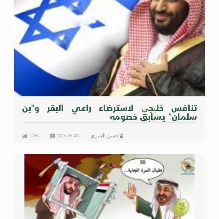
تنافس خلیجی لاسترضاء راعي البقر و"بن
سلمان" يسابق خصومه
حسن العمري
2025-05-03
1456