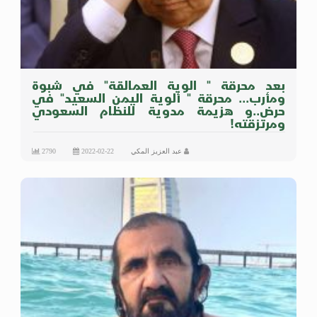
بعد محرقة " الوية العمالقة" في شبوة
ومأرب... محرقة " ألوية اليمن السعيد" في
حرض..و هزيمة مدوية للنظام السعودي
ومرتزقته!
عبد العزيز المكي
2022-02-22
2790