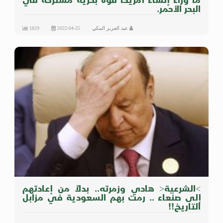
البحر الأحمر.
عبد العزيز المكي
2022-04-25
1829
>الشرعية< هادي وزمرته.. بدلاً من إعادتهم
إلى صنعاء .. رمت بهم السعودية في مزابل
التاريخ!!