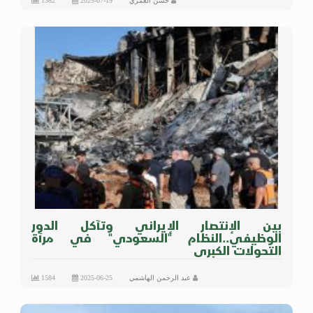
حسن العمري
2025-07-19
1362
بين الإنتصار الإيراني وتآكل الدور
الوظيفي..النظام "السعودي" في مرآة
التحولات الكبرى
عبد الرحمن الهاشمي
2025-06-25
1584