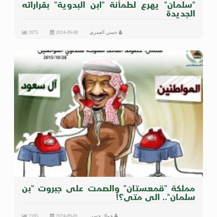
"سلمان" يهرع لطمأنة "ابن البدوية" بقراراته
الجديدة
حسن العمري
2024-09-08
2075
مملكة "قمعستان" والصمت على جبروت "بن
سلمان".. الى متى؟!
جمال حسن
2024-09-01
2185