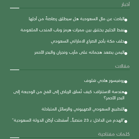
أخبار
الباحث عن مال السعودية هل سيطلق رصاصةً من أجلها
نفط الخليج يختنق بين ممرات هرمز وباب المندب الملغومة
حلف مكة يأجج الصراع الاماراتي السعودي
اليمن يصعد هجماته على مأرب ونجران والبحر الأحمر
مقالات
روفيسور هادي شلوف
هندسة الاستنزاف: كيف تُساق الرياض إلى الفخ من الوديعة إلى
البحر الأحمر؟
التطبيع السعودي الصهيوني والرسائل المتبادلة
“الهدم من الداخل: بـ 23 منصباً… أُسقطت أركان الدولة السعودية”
كلمات مفتاحية