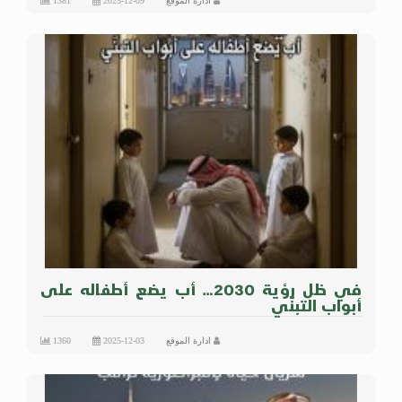
ادارة الموقع
2025-12-09
1381
في ظل رؤية 2030… أب يضع أطفاله على
أبواب التبنّي
ادارة الموقع
2025-12-03
1360