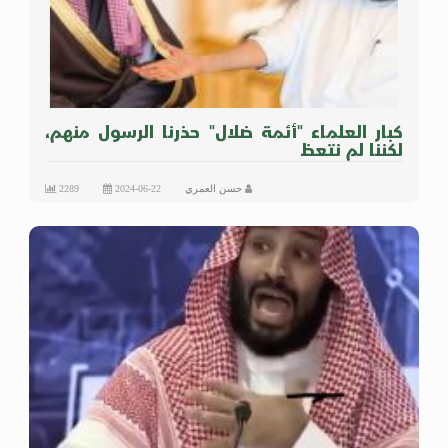
كبار العلماء "أئمة ضلال" حذرنا الرسول منهم،
لكننا لم نتعظ
حسن العمري
2024-06-22
2289