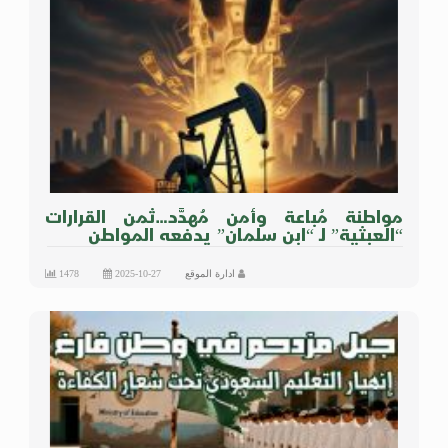
مواطنة مُباعة وأمن مُهدَّد…ثمن القرارات
“العبثية” لـ “ابن سلمان” يدفعه المواطن
ادارة الموقع
2025-10-27
1478