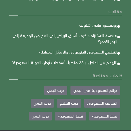
مقالات
روفيسور هادي شلوف
هندسة الاستنزاف: كيف تُساق الرياض إلى الفخ من الوديعة إلى
البحر الأحمر؟
التطبيع السعودي الصهيوني والرسائل المتبادلة
“الهدم من الداخل: بـ 23 منصباً… أُسقطت أركان الدولة السعودية”
كلمات مفتاحية
جرائم السعودية في اليمن
حرب اليمن
التحالف السعودي
حرب الخليج
حرب اليمن
نفط السعودية
نفط السعودية
حرب اليمن