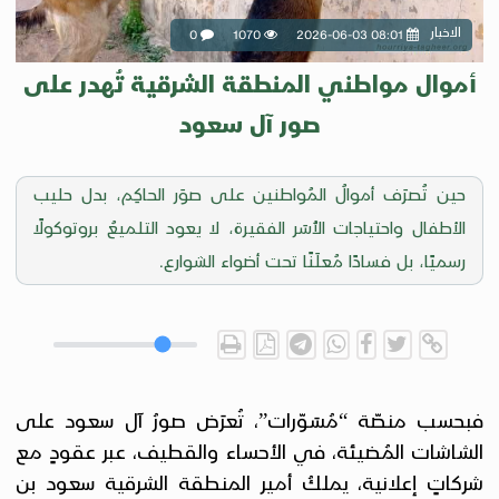
الاخبار
0
1070
2026-06-03 08:01
أموال مواطني المنطقة الشرقية تُهدر على
صور آل سعود
حين تُصرَف أموالُ المُواطنين على صوَر الحاكِم، بدل حليب
الأطفال واحتياجات الأُسَر الفقيرة، لا يعود التلميعُ بروتوكولًا
رسميًا، بل فسادًا مُعلَنًا تحت أضواء الشوارع.
فبحسب منصّة “مُسَوّرات”، تُعرَض صورُ آل سعود على
الشاشات المُضيئة، في الأحساء والقطيف، عبر عقودٍ مع
شركاتٍ إعلانية، يملكُ أمير المنطقة الشرقية سعود بن