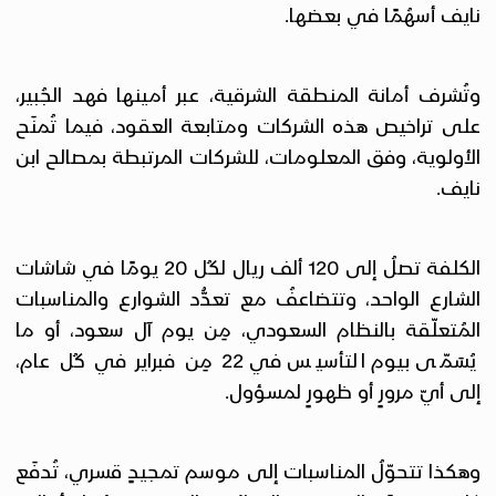
نايف أسهُمًا في بعضها.
وتُشرف أمانة المنطقة الشرقية، عبر أمينها فهد الجُبير،
على تراخيص هذه الشركات ومتابعة العقود، فيما تُمنَح
الأولوية، وفق المعلومات، للشركات المرتبطة بمصالح ابن
نايف.
الكلفة تصلُ إلى 120 ألف ريال لكُل 20 يومًا في شاشات
الشارع الواحد، وتتضاعفُ مع تعدُّد الشوارع والمناسبات
المُتعلّقة بالنظام السعودي، مِن يوم آل سعود، أو ما
يُسَمّى بيوم التأسيس في 22 مِن فبراير في كُل عام،
إلى أيّ مرورٍ أو ظهورٍ لمسؤول.
وهكذا تتحوّلُ المناسبات إلى موسم تمجيدٍ قسري، تُدفَع