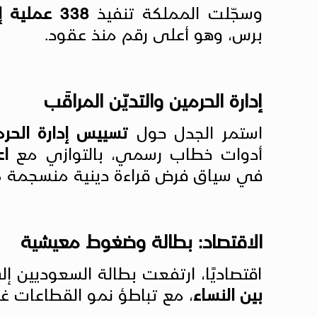
وسجّلت المملكة تنفيذ
338 عملية إعدام في عام 2024
برس، وهو أعلى رقم منذ عقود.
إدارة الحرمين والتديّن المراقَب
استمر الجدل حول
تسييس إدارة الحرم
أدوات خطاب رسمي، بالتوازي مع
اع
في سياق فرض قراءة دينية منسجمة مع
الاقتصاد: بطالة وضغوط معيشية
اقتصاديًا، ارتفعت بطالة السعوديين إ
بين النساء
، مع تباطؤ نمو القطاعات غي