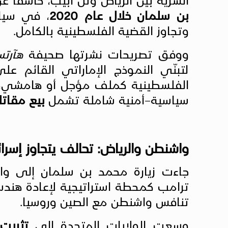
بن سلمان خلال عام 2020
، في سياق
وتجاوز القضية الفلسطينية بالكامل.
ووفق تصريحات نشرتها صحيفة
هآرت
لتبنّي النموذج الإماراتي القائم عل
الفلسطينية كملف مؤجل أو هامشي، ب
سياسية–أمنية شاملة تشمل
بيع مقاتل
واشنطن والرياض: تحالف يتجاوز إسرائ
جاءت زيارة محمد بن سلمان إلى وا
ترامب كمحطة استراتيجية لإعادة هند
تنافس واشنطن مع الصين وروسيا.
وسعت الولايات المتحدة إلى
تثبيت