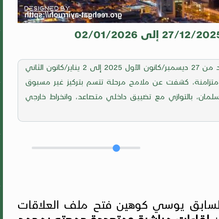
شهدت المملكة العربية السعودية خلال الأسبوع الممتد من 27 ديسمبر/كانون الأول 2025 إلى 2 يناير/كانون الثاني
ية متزامنة، كشفت عن ملامح مرحلة تتسم بتركيز غير مسبوق
سلمان، بالتوازي مع تضييق داخلي متصاعد، وانخراط خارجي
 السابق يوسي كوهين فتح ملف العلاقات
ن
لقاءات مباشرة ومتعددة جمعته بمحمد