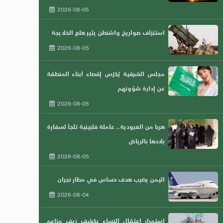
2026-08-05
استنزاف صواريخ واشنطن يثير هلع الخلايجة
2026-08-05
مجلس الشرقية يُكرّس إقصاء أبناء المنطقة
عن إدارة شؤونهم
2026-08-05
هربا من العبودية.. عاملة فلبينية تلجأ لسفارة
بلادها بالرياض
2026-08-05
اليمن يضرب هدف حساس في مطار نجران
2026-08-04
استمرار اعتقال النساء يكشف زيف مزاعم