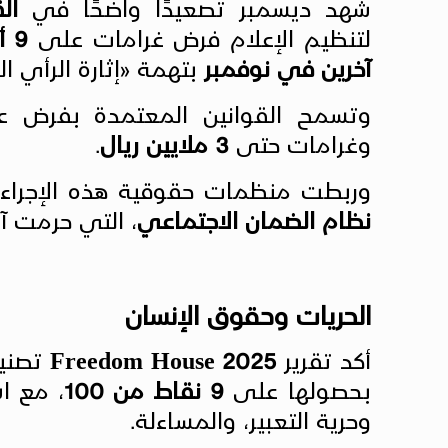
شهد ديسمبر تصعيدًا واضحًا في
ال
لتنظيم الإعلام فرض غرامات على
9 أشخاص
آخرين في نوفمبر
بتهمة «إثارة الرأي ال
وتسمح القوانين المعتمدة بفرض 
وغرامات حتى
3 ملايين ريال
.
وربطت منظمات حقوقية هذه الإجراءات
نظام الضمان الاجتماعي
، التي حرمت آ
الحريات وحقوق الإنسان
أكد تقرير
Freedom House 2025
تصنيف
بحصولها على
9 نقاط من 100
، مع اس
وحرية التعبير، والمساءلة.