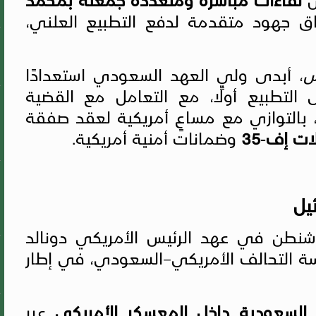
 جهود متقدمة لدفع التطبيع العلني،
س
، أبدى ولي العهد السعودي استعدادًا
ى التطبيع أولًا، مع التعامل مع القضية
التوازي مع مساعٍ أمريكية لعقد صفقة
ات إف‑35
وضمانات أمنية أمريكية.
يل
شنطن في عهد الرئيس الأمريكي دونالد
سة التحالف الأمريكي–السعودي، في إطار
 السعودية داخل المعسكر الأمريكي
عبر