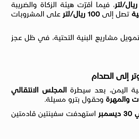
، فيما أقرّت هيئة الزكاة والضريبة
ية
تصل إلى
100 ريال/لتر
على المشروبات
مويل مشاريع البنية التحتية، في ظل عجز
تر إلى الصدام
ية اليمن، بعد سيطرة
المجلس الانتقالي
 والمهرة
وحقول بترو مسيلة.
مبر
استهدفت سفينتين قادمتين