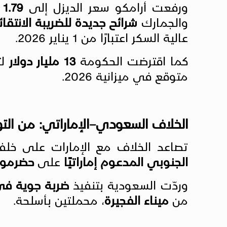
ورفعت أرامكو سعر الديزل إلى
1.79 ريال/لتر
والجمارك
شرائح جديدة للضريبة الانتقائ
عالية السكر اعتبارًا من 1 يناير 2026.
كما اقترضت الحكومة
13 مليار دولار
لت
متوقع في ميزانية 2026.
الخلاف السعودي–الإماراتي: من التو
تصاعد الخلاف مع الإمارات على خلف
الجنوبي المدعوم إماراتيًا
على
حضرموت
وردّت السعودية بتنفيذ
ضربة جوية في 30 ديس
من
ميناء الفجيرة
، محملتين بأسلحة.