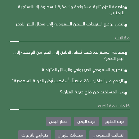
عاصفة الحزم ثانية مستبعَدة ولا مخرجَ للسعلوة إلا بالاستجابة
لليمنيين
اليمن يوسّع استهداف السفن السعودية إلى شمال البحر الأحمر
مقالات
هندسة الاستنزاف: كيف تُساق الرياض إلى الفخ من الوديعة إلى
البحر الأحمر؟
التطبيع السعودي الصهيوني والرسائل المتبادلة
“الهدم من الداخل: بـ 23 منصباً… أُسقطت أركان الدولة السعودية”
من المستفيد من فتح جبهة العراق؟
كلمات مفتاحية
حرب الخليج
حرب اليمن
حصار اليمن
التحالف السعودي
هجمات طهران
صواريخ باتريوت