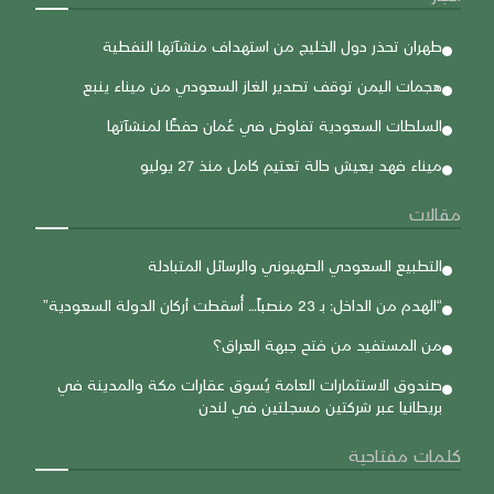
طهران تحذر دول الخليج من استهداف منشآتها النفطية
هجمات اليمن توقف تصدير الغاز السعودي من ميناء ينبع
السلطات السعودية تفاوض في عُمان حفظًا لمنشآتها
ميناء فهد يعيش حالة تعتيم كامل منذ 27 يوليو
مقالات
التطبيع السعودي الصهيوني والرسائل المتبادلة
“الهدم من الداخل: بـ 23 منصباً… أُسقطت أركان الدولة السعودية”
من المستفيد من فتح جبهة العراق؟
صندوق الاستثمارات العامة يُسوق عقارات مكة والمدينة في
بريطانيا عبر شركتين مسجلتين في لندن
كلمات مفتاحية