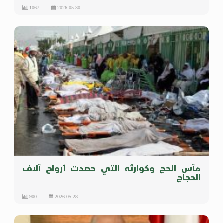
1067
2026-05-30
مآس الحج وكوارثه التي حصدت أرواح آلاف
الحجاج
900
2026-05-28