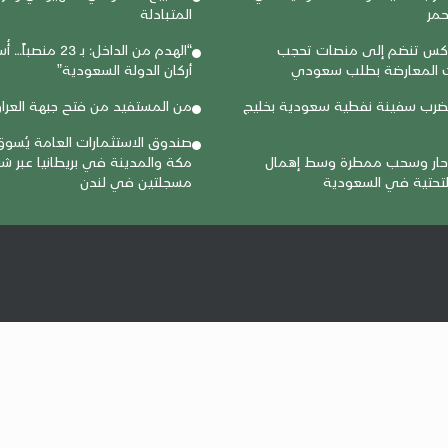
أحمر
المتبادلة
كس تنضم إلى منصات تحجب
“الهدم من الداخل: بـ 23 
ت المعارضة بطلب سعودي
أركان الدولة السعودية”
يضرب سفينة نفطية سعودية بخليج
من المستفيد من فتح جبهة العرا
صندوق الاستثمارات العامة يُسوق
ر وسحب ممطرة وسط إهمال
مكة والمدينة في بريطانيا عبر شر
التحتية في السعودية
مسجلتين في لندن