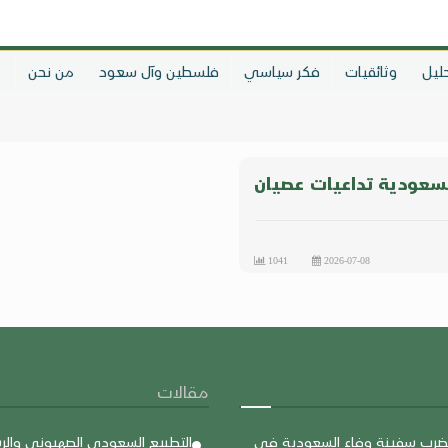
ليل
وثائقيات
فكر سياسي
فلسطين وآل سعود
من نحن
سعودية تداعيات عصيان
1041
2026-07-08
مقالات
يضرب سفينة وفاء السعودية في
التطبيع السعودي الصهيوني والر