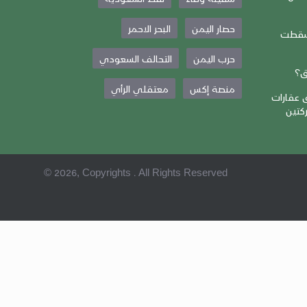
حصار اليمن
البحر الاحمر
منصباً… أُسقطت
حرب اليمن
التحالف السعودي
ق؟
منصة إكس
معتقلي الرأي
 عقارات
كتين
© 2026, Copyrights . All Rights Reserved