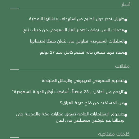
أخبار
طهران تحذر دول الخليج من استهداف منشآتها النفطية
هجمات اليمن توقف تصدير الغاز السعودي من ميناء ينبع
السلطات السعودية تفاوض في عُمان حفظًا لمنشآتها
ميناء فهد يعيش حالة تعتيم كامل منذ 27 يوليو
مقالات
التطبيع السعودي الصهيوني والرسائل المتبادلة
“الهدم من الداخل: بـ 23 منصباً… أُسقطت أركان الدولة السعودية”
من المستفيد من فتح جبهة العراق؟
صندوق الاستثمارات العامة يُسوق عقارات مكة والمدينة في
بريطانيا عبر شركتين مسجلتين في لندن
كلمات مفتاحية