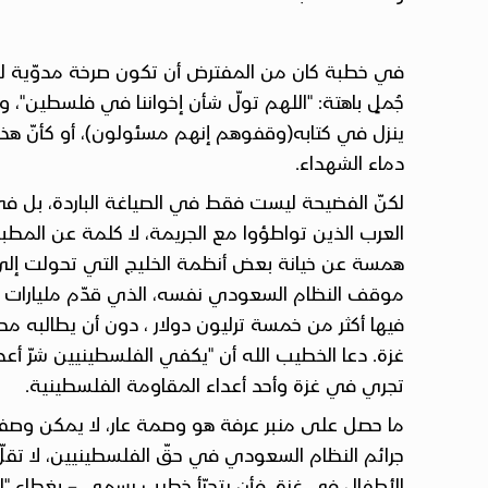
في خطبة كان من المفترض أن تكون صرخة مدوّية لنص
جُملٍ باهتة: "اللهم تولّ شأن إخواننا في فلسطين"، و
ينزل في كتابه(وقفوهم إنهم مسئولون)، أو كأنّ هذه 
دماء الشهداء.
لكنّ الفضيحة ليست فقط في الصياغة الباردة، بل في
العرب الذين تواطؤوا مع الجريمة، لا كلمة عن المطب
همسة عن خيانة بعض أنظمة الخليج التي تحولت إلى أ
موقف النظام السعودي نفسه، الذي قدّم مليارات الدو
فيها أكثر من خمسة ترليون دولار ، دون أن يطالبه م
غزة. دعا الخطيب الله أن "يكفي الفلسطينيين شرّ أعدا
تجري في غزة وأحد أعداء المقاومة الفلسطينية.
ما حصل على منبر عرفة هو وصمة عار، لا يمكن وصفها
جرائم النظام السعودي في حقّ الفلسطينيين، لا تقلّ
الأطفال في غزة، فأن يتجرّأ خطيب رسمي – بغطاء "