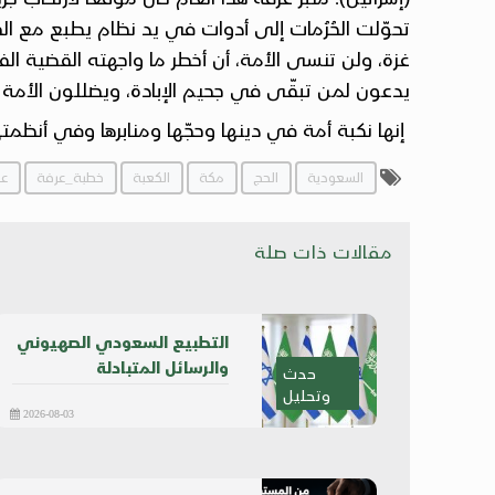
تحوّلت الحُرُمات إلى أدوات في يد نظام يطبع مع الق
غزة، ولن تنسى الأمة، أن أخطر ما واجهته القضية ا
يدعون لمن تبقّى في جحيم الإبادة، ويضللون الأمة ب
إنها نكبة أمة في دينها وحجّها ومنابرها وفي أنظمتها 
السعودية
الحج
مكة
الكعبة
خطبة_عرفة
عر
مقالات ذات صلة
التطبيع السعودي الصهيوني
والرسائل المتبادلة
حدث
وتحليل
2026-08-03