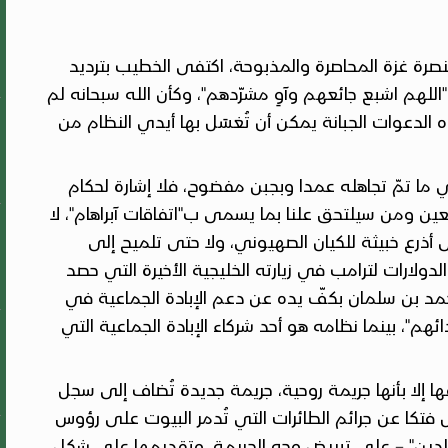
رة غزة المحاصرة والمذبوحة، اكتفى الخطيب بترديد
"اللهم اشبع جائعهم وآوِ مشرّدهم"، وكأن الله سبحانه لم
الدعوات الجبانة يمكن أن تُغسَل بها أيدي النظام من
 ما تمّ تجاهله عمدا وبجبن مفضوح، فلا إشارة لحكام
عين ومن سيلتحق علنا بما يسمى ب"اتفاقات آبراهام"، لا
ذرع خبيثة للكيان الصهيوني، ولا حتى تلميح إلى
لارات لترامب في زيارته الخليجية الأخيرة التي حصد
حمد بن سلمان بكفّ يده عن دعم الإبادة الجماعية في
ئهم"، بينما نظامه هو أحد شركاء الإبادة الجماعية التي
 إلا بأنها جريمة روحية، جريمة جديدة تُضاف إلى سجل
 فتكا عن جرائم الطائرات التي تُدمر البيوت على رؤوس
الدين" – على تبييض وجه الجريمة، وتقديمها على شكل