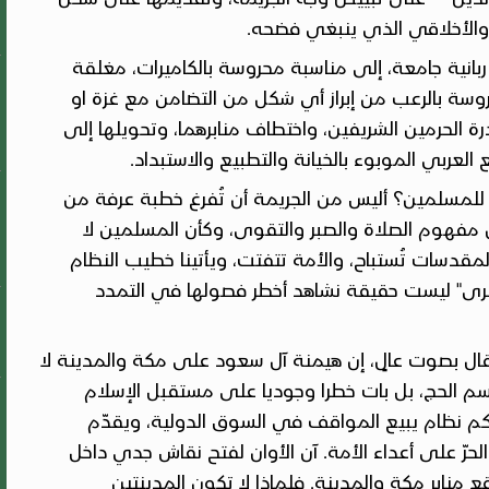
والأخلاقي الذي ينبغي فضحه.
انية جامعة، إلى مناسبة محروسة بالكاميرات، مغلقة
سة بالرعب من إبراز أي شكل من التضامن مع غزة او
درة الحرمين الشريفين، واختطاف منابرهما، وتحويلها إلى
 العربي الموبوء بالخيانة والتطبيع والاستبداد.
 للمسلمين؟ أليس من الجريمة أن تُفرغ خطبة عرفة من
مفهوم الصلاة والصبر والتقوى، وكأن المسلمين لا
لمقدسات تُستباح، والأمة تتفتت، ويأتينا خطيب النظام
الكبرى" ليست حقيقة نشاهد أخطر فصولها في التمدد
ال بصوت عالٍ، إن هيمنة آل سعود على مكة والمدينة لا
وسم الحج، بل بات خطرا وجوديا على مستقبل الإسلام
كم نظام يبيع المواقف في السوق الدولية، ويقدّم
رّ على أعداء الأمة. آن الأوان لفتح نقاش جدي داخل
منابر مكة والمدينة. فلماذا لا تكون المدينتين