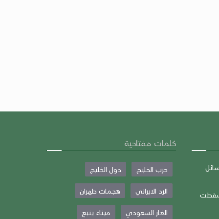
كلمات مفتاحية
سائل
حرب الخليج
دول الخليج
الرد الايراني
هجمات طهران
منصباً… أُسقطت
الغاز السعودي
ميناء ينبع