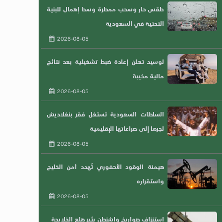
طقس حار وسحب ممطرة وسط إهمال للبنية
التحتية في السعودية
2026-08-05
لوسيد تعلن إعادة ضبط تشغيلية بعد نتائج
مالية مخيبة
2026-08-05
السلطات السعودية تستغل فقر بنغلاديش
لجرها إلى صراعاتها الإقليمية
2026-08-05
هيمنة الوقود الأحفوري تُهدد أمن الخليج
واستقراره
2026-08-05
استنزاف صواريخ واشنطن يثير هلع الخلايجة