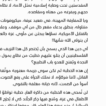
المقدستين تحت وصاية إسلامية تمثل الأمة، لا ن
حجهم ويفرغه من معناه ومقاصده.
ويا للمفارقة المهينة، في صعيد عرفة، ميكروفونا
متناوله، ينطق بدعاء مقعر خال من أي موقف. وعلى ال
بالقنابل الأمريكية، نساؤها يبحثن عن مأوى، غزة جا
أن يتولى الله شأنها!!
أي دين هذا الذي يسمح بأن يُختصر كل هذا النزيف 
الفلسطينيين أن يتلو عليهم خطيبٌ من نظامٍ يمول قا
النجدة ويُفتح للعدو باب التطبيع؟
إن هذه الخطبة لم تكن سوى جريمة معنوية موثّقة. 
القاتل، لأننا شركاؤه. لا نملك الجرأة على رفع الصوت، ل
أسوأ من الصمت، لأنه خيانة مغلفة بالتقوى.
لن تُمحى هذه الخطبة من ذاكرة العار، خطبة تواطؤ 
الأطفال في غزة، ومُنع فيها ذِكر الجلّاد كي لا يُحرَ
(إسرائيل). منبر عرفة هذا العام كان موقعا لارتكاب 