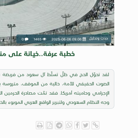
حدث وتحليل
0
1465
2025-06-06 09:06
خطبة عرفة..خيانة على منبر 
لقد تحوّل الحج في ظلّ تسلّط آل سعود من فريضة رب
الصوت الحقيقي للأمة، خالية من الموقف، متروسة بال
الإجرامي وحاميته أمريكا. فقد تمّت مصادرة الحرمين الش
وجه النظام السعودي ولتبرير الواقع العربي الموبوء بالخي