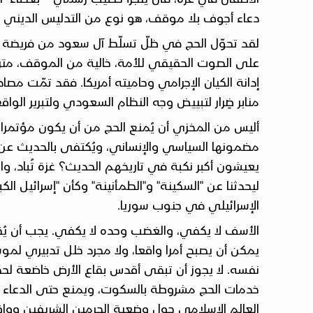
دعاء أجوف بلا موقف، هو نوع من التدليس الديني 
لقد تحوّل الحج في ظلّ تسلّط آل سعود من فريضة رب
على الصوت الحقيقي للأمة، خالية من الموقف، مترو
إدانة الكيان الإجرامي وحاميته أمريكا. فقد تمّت مصا
منابر ضِرار لتبييض وجه النظام السعودي ولتبرير الواقع
أليس من المخزي أن يُمنع الحج من أن يكون مؤتمرا
مضمونها السياسي والإنساني، ويُكتفى بالحديث عن 
يعيشون أكبر نكبة في تاريخهم الحديث؟ غزة تُباد، وا
ليحدثنا عن "السكينة" و"الطمأنينة" وكأن "إسرائيل 
الإسرائيلي في جنوب سوريا.
الأسف لا يكفي، والغضب وحده لا يكفي. يجب أن يُق
يمكن أن يصبح أمرا واقعا، ولا مجرد خلل تدبيري لم
نفسه. لا يجوز أن تبقى أقدس بقاع الأرض خاضعة لح
خدمات الحج مشروطة بالسكوت، ويمنع حتى الدعاء الح
العالم الإسلامي حول وضعية الحرمين الشريفين وواقع 