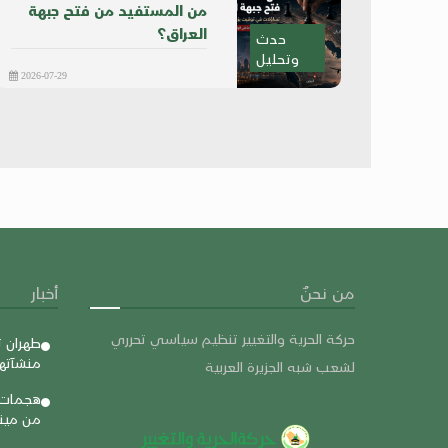
من المستفيد من فتح جبهة
العراق؟
حدث
وتحليل
2026-07-29
من نحنٌ
أخبار
حركة الحرية والتغيير تنظيم سياسي تحرري
طهران ت
منشآتها
لشعب شبه الجزيرة العربية
هجمات 
من مينا