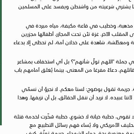
ظاما يشتري شرعيته من واشنطن ويفسد على المسلمين
ت مذهبة، وخطيب في قاعة مكيفة، مياه مبردة في
مقلب الآخر، غزة تئن تحت المجازر، أطفالها مجزرين
ئعة ومعطّشة. شاهدة على خذلان أمة، لم تحظى إلا بدعاء
في جملة "اللهم تولّ شأنهم"؟ بل أي استخفاف بمشاعر
تلهم، دعاءً مفرغا من المعنى، بينما يُغلق أمامهم باب
جريمة تقول بوضوح: لسنا معكم. لا نجرؤ أن نسمّي
أننا عبيده. لا نريد أن ننقل الحقائق، بل أن نزيفها. وهذا
لا تقوى، خطبة خيانة لا خشوع، خطبة سُخّرت لخدمة قتلة
ج الحليف الأمريكي ولا يُساء فهم رسائل التطبيع مع
جريمة معنوية بحق دماء الشهداء، جريمة توثّق كيف