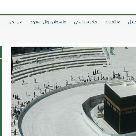
ليل
وثائقيات
فكر سياسي
فلسطين وآل سعود
من نحن