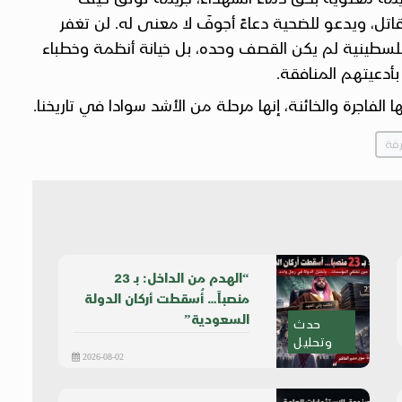
اتل، ويدعو للضحية دعاءً أجوفَ لا معنى له. لن تغفر
لفلسطينية لم يكن القصف وحده، بل خيانة أنظمة وخطباء
أدعيتهم المنافقة.
الفاجرة والخائنة، إنها مرحلة من الأشد سوادا في تاريخنا.
فة
“الهدم من الداخل: بـ 23
منصباً… أُسقطت أركان الدولة
السعودية”
حدث
وتحليل
2026-08-02