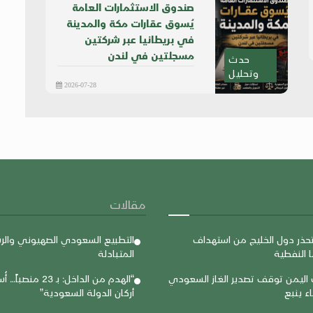
صندوق الاستثمارات العامة
يُسوق عقارات مكة والمدينة
في بريطانيا عبر شركتين
مسجلتين في لندن
حدث
وتحليل
2026-07-28
مقالات
حذر دول الخليج من استهداف
التطبيع السعودي الصهيوني والر
 النفطية
المتبادلة
اليمن توقف تصدير الغاز السعودي
“الهدم من الداخل: بـ 23 
ء ينبع
أركان الدولة السعودية”