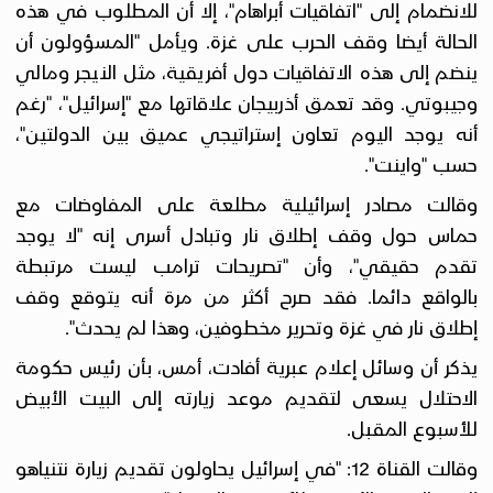
للانضمام إلى "اتفاقيات أبراهام"، إلا أن المطلوب في هذه
الحالة أيضا وقف الحرب على غزة. ويأمل "المسؤولون أن
ينضم إلى هذه الاتفاقيات دول أفريقية، مثل النيجر ومالي
وجيبوتي. وقد تعمق أذربيجان علاقاتها مع "إسرائيل"، "رغم
أنه يوجد اليوم تعاون إستراتيجي عميق بين الدولتين"،
حسب "واينت".
وقالت مصادر إسرائيلية مطلعة على المفاوضات مع
حماس حول وقف إطلاق نار وتبادل أسرى إنه "لا يوجد
تقدم حقيقي"، وأن "تصريحات ترامب ليست مرتبطة
بالواقع دائما. فقد صرح أكثر من مرة أنه يتوقع وقف
إطلاق نار في غزة وتحرير مخطوفين، وهذا لم يحدث".
يذكر أن وسائل إعلام عبرية أفادت، أمس، بأن رئيس حكومة
الاحتلال يسعى لتقديم موعد زيارته إلى البيت الأبيض
للأسبوع المقبل.
وقالت القناة 12: "في إسرائيل يحاولون تقديم زيارة نتنياهو