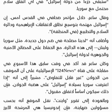
“ستبقى جزءاً من دولة إسرائيل” في أي اتفاق سلام
محتمل مع سوريا.
وقال ساعر، خلال مؤتمر صحافي في القدس أمس، إن
“إسرائيل مهتمة بتوسيع نطاق الاتفاقات الإبراهيمية ودائرة
السلام والتطبيع (في المنطقة)”.
وأضاف أنه “لدينا مصلحة في ضم دول جديدة، مثل سوريا
ولبنان-- إلى هذه الدائرة، مع الحفاظ على المصالح الأمنية
والجوهرية لدولة إسرائيل”.
وكان ساعر قد أكد في وقت سابق هذا الأسبوع في
مقابلة على قناة “I24News” الإسرائيلية على أن الموقف
من الجولان ”غير قابل للتفاوض”، مشيراً إلى أنه “إذا
اعترفت سوريا بسيادة "إسرائيل" على هضبة الجولان، فإن
ذلك سيكون أساساً لاتفاق مقبول”.
وبالعودة إلى تقرير "واينت"، نقل الموقع أنه بحسب
مسؤولين صهاينة، فإن إندونيسيا هي المرشحة الأبرز