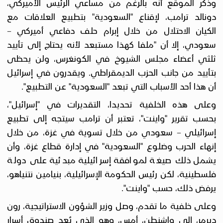
وذكر الموقع أنه بالرغم من مساعي الرئيس الأميركي،
دونالد ترامب، لإقناع "السعودية" بتطبيع العلاقات مع
الكيان الاحتلال من خلال إبرام حلف دفاعي أميركي –
سعودي، إلا أن "ملفا كهذا مستبعد لأنه يحتاج إلى تأييد
ثلثي أعضاء مجلس الشيوخ في الكونغرس، ولن يحظى
بتأييد من جانب الحزب الديمقراطي. ويقدرون في إسرائيل
أن هذا أحد الأسباب التي تبعد "السعودية" عن التطبيع".
وعلى هذه الخلفية تحديدا، التقديرات في "إسرائيل"،
بحسب تقرير "واينت"، تعتبر أن ترامب سيتجه إلى تطبيع
إسرائيلي – سعودي من خلال تسوية في غزة، من خلال
إنهاء الحرب وضلوع "السعودية" في إدارة قطاع غزة، وأن
يشمل ذلك صيغة لموافقة إسرائيلية مبدئية على دولة
فلسطينية، لكن رئيس الحكومة الإسرائيلية، بنيامين نتنياهو،
يرفض ذلك، حسب "واينت".
وعلى خلفية ما تقدم، وصل وزير الشؤون الاستراتيجية، رون
ديرمر، إلى واشنطن، أمس، وهو الذي يُعد صندوق أسرار