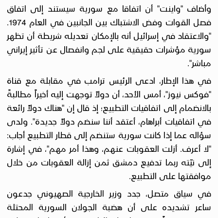
وأضاف "واينت" أن اتفاقا مع سورية سيستند إلى اتفاق
فصل القوات وفض الاشتباك بين الجانبين في العام 1974.
"والاعتقاد في إسرائيل أنه بالإمكان تعديله شريطة أن تظهر
سورية مؤشرات حقيقية على لجم وانفصال عن تأثير إيراني
مباشر".
في هذا الإطار، ادعى الرئيس ترامب في مقابلة مع قناة
"فوكس نيوز"، أمس الأحد، أن دولاً توجهت إليه أخيراً مطالبةً
بالانضمام إلى اتفاقيات التطبيع؛ إذ قال إن "هناك دولاً رائعة
في اتفاقيات أبراهام، أعتقد أننا سنضم دولاً جديدة". ولدى
سؤاله عما إذا كانت سورية ستنضم إلى قطار التطبيع أجاب:
"لا أعرف. أزلت العقوبات عنهم، وهذا أمر مهم"، في إشارة
إلى نيّته ربما تدفيع دمشق ثمن إزالة العقوبات من خلال
موافقتها على التطبيع.
في سياق متصل، جدد وزير الخارجية الصهيوني جدعون
ساعر تشديده على أن هضبة الجولان السورية المحتلة