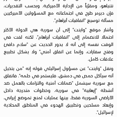
نتنياهو، ومقرّباً من الإدارة الأميركية. وبحسب التقديرات،
فإن ديرمر طرح في اجتماعاته مع المسؤولين الأميركيين
مسألة توسيع "اتفاقيات أبراهام".
وأشار موقع "واينت" إلى أن سورية هي الدولة الأكثر
احتمالا للانضمام إلى "اتفاقيات أبراهام"، لكنه لفت في
الوقت نفسه إلى أنه لا يدور الحديث عن "سلام دافئ
وفتح سفارات، وإنما عن اتفاق أمني" ولا يشكل تطبيع
علاقات كامل.
ونقل "واينت" عن مسؤول إسرائيلي قوله إنه "من يتخيل
أنه سيأكل حمص في دمشق، فليستمر في حلمه". فاتفاق
مع سورية سيشمل "ضمانات أمنية والتزامات بالعمل ضد
أنشطة "إرهابية" في سورية، وخطوات متدرجة داخل
الأراضي السورية فقط، بينها عمليات لمنع تموضع إيراني،
وإبعاد مسلحين وتطبيق الهدوء في المناطق المحاذية
لإسرائيل".