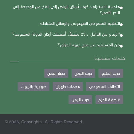
هندسة الاستنزاف: كيف تُساق الرياض إلى الفخ من الوديعة إلى
البحر الأحمر؟
التطبيع السعودي الصهيوني والرسائل المتبادلة
“الهدم من الداخل: بـ 23 منصباً… أُسقطت أركان الدولة السعودية”
من المستفيد من فتح جبهة العراق؟
كلمات مفتاحية
حرب الخليج
حرب اليمن
حصار اليمن
التحالف السعودي
هجمات طهران
صواريخ باتريوت
عاصفة الحزم
حرب اليمن
© 2026, Copyrights . All Rights Reserved