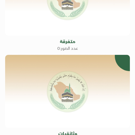
متفرقة
عدد الصور:0
0
وثائقيات