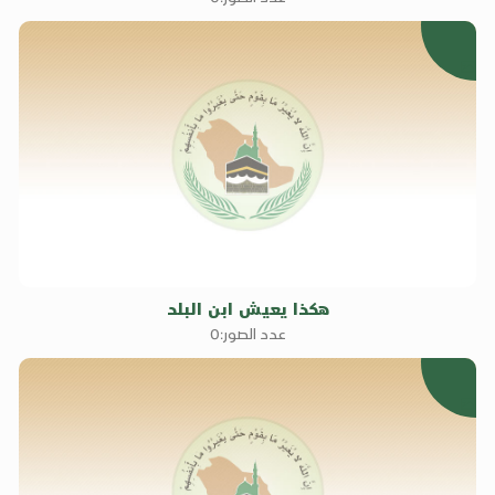
0
هكذا يعيش ابن البلد
عدد الصور:0
0