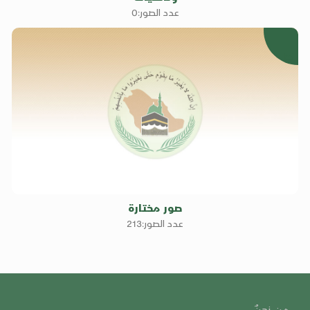
عدد الصور:0
21
صور مختارة
عدد الصور:213
من نحنٌ