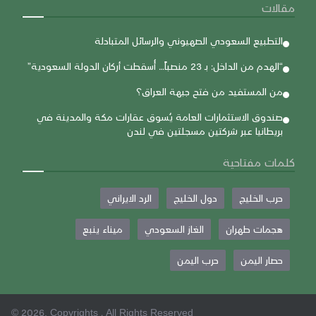
مقالات
التطبيع السعودي الصهيوني والرسائل المتبادلة
“الهدم من الداخل: بـ 23 منصباً… أُسقطت أركان الدولة السعودية”
من المستفيد من فتح جبهة العراق؟
صندوق الاستثمارات العامة يُسوق عقارات مكة والمدينة في
بريطانيا عبر شركتين مسجلتين في لندن
كلمات مفتاحية
حرب الخليج
دول الخليج
الرد الايراني
هجمات طهران
الغاز السعودي
ميناء ينبع
حصار اليمن
حرب اليمن
© 2026, Copyrights . All Rights Reserved