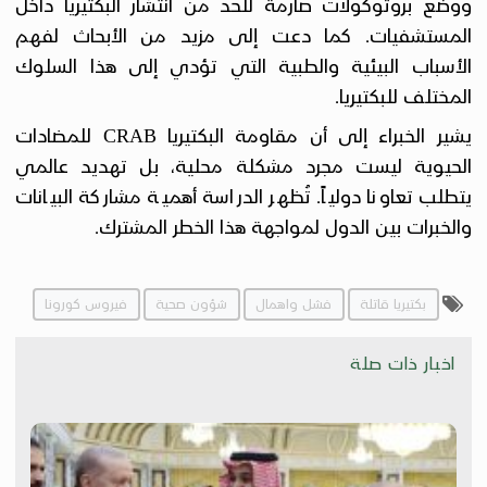
ووضع بروتوكولات صارمة للحد من انتشار البكتيريا داخل
المستشفيات. كما دعت إلى مزيد من الأبحاث لفهم
الأسباب البيئية والطبية التي تؤدي إلى هذا السلوك
المختلف للبكتيريا.
يشير الخبراء إلى أن مقاومة البكتيريا CRAB للمضادات
الحيوية ليست مجرد مشكلة محلية، بل تهديد عالمي
يتطلب تعاونا دولياً. تُظهر الدراسة أهمية مشاركة البيانات
والخبرات بين الدول لمواجهة هذا الخطر المشترك.
بكتيريا قاتلة
فشل واهمال
شؤون صحية
فيروس كورونا
اخبار ذات صلة