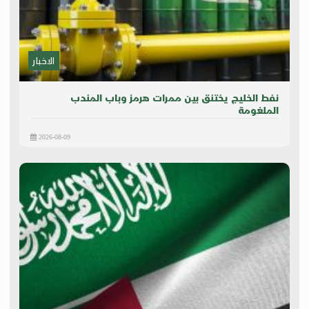
الاخبار
نفط الخليج يختنق بين ممرات هرمز وباب المندب
الملغومة
2026-08-09