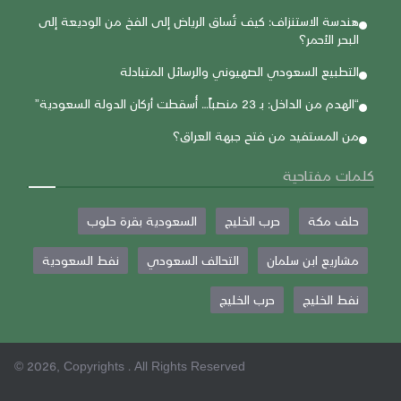
هندسة الاستنزاف: كيف تُساق الرياض إلى الفخ من الوديعة إلى
البحر الأحمر؟
التطبيع السعودي الصهيوني والرسائل المتبادلة
“الهدم من الداخل: بـ 23 منصباً… أُسقطت أركان الدولة السعودية”
من المستفيد من فتح جبهة العراق؟
كلمات مفتاحية
حلف مكة
حرب الخليج
السعودية بقرة حلوب
مشاريع ابن سلمان
التحالف السعودي
نفط السعودية
نفط الخليج
حرب الخليج
© 2026, Copyrights . All Rights Reserved